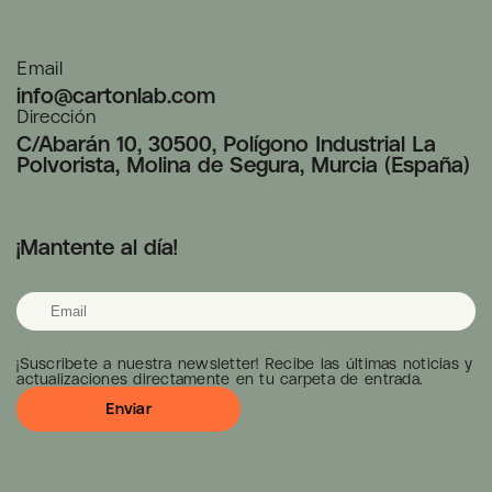
Email
info@cartonlab.com
Dirección
C/Abarán 10, 30500, Polígono Industrial La
Polvorista, Molina de Segura, Murcia (España)
¡Mantente al día!
¡Suscribete a nuestra newsletter! Recibe las últimas noticias y
actualizaciones directamente en tu carpeta de entrada.