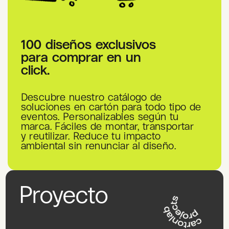
100 diseños exclusivos
para comprar en un
click.
Descubre nuestro catálogo de
soluciones en cartón para todo tipo de
eventos. Personalizables según tu
marca. Fáciles de montar, transportar
y reutilizar. Reduce tu impacto
ambiental sin renunciar al diseño.
Proyecto