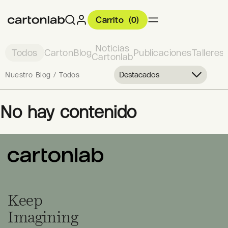
Carrito
(
0
)
Noticias
Todos
CartonBlog
Publicaciones
Talleres
Cartonlab
Destacados
Nuestro Blog / Todos
No hay contenido
Keep
Imagining