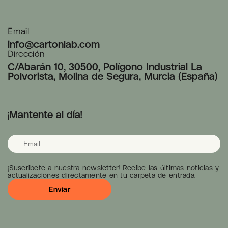
Email
info@cartonlab.com
Dirección
C/Abarán 10, 30500, Polígono Industrial La
Polvorista, Molina de Segura, Murcia (España)
¡Mantente al día!
¡Suscribete a nuestra newsletter! Recibe las últimas noticias y
actualizaciones directamente en tu carpeta de entrada.