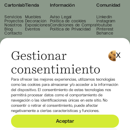
Cartonlab
Tienda
Información
Comunidad
Servicios
Muebles
Aviso Legal
Linkedin
Proyectos
Decoración
Política de cookies
Instagram
Nosotros
Exposiciones
Condiciones de Compra
Youtube
Blog
Eventos
Política de Privacidad
Pinterest
Contacto
Behance
Gestionar
consentimiento
Para ofrecer las mejores experiencias, utilizamos tecnologías
como las cookies para almacenar y/o acceder a la información
del dispositivo. El consentimiento de estas tecnologías nos
permitirá procesar datos como el comportamiento de
navegación o las identificaciones únicas en este sitio. No
consentir o retirar el consentimiento, puede afectar
negativamente a ciertas características y funciones.
Aceptar