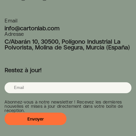
Email
info@cartonlab.com
Adresse
C/Abarán 10, 30500, Polígono Industrial La
Polvorista, Molina de Segura, Murcia (España)
Restez à jour!
Abonnez-vous à notre newsletter ! Recevez les dernières
nouvelles et mises à jour directement dans votre boîte de
réception.