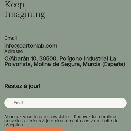
Keep
Imagining
Email
info@cartonlab.com
Adresse
C/Abarán 10, 30500, Polígono Industrial La
Polvorista, Molina de Segura, Murcia (España)
Restez à jour!
Abonnez-vous à notre newsletter ! Recevez les dernières
nouvelles et mises à jour directement dans votre boîte de
réception.