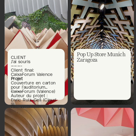
Couverture en carton
Pop Up Store Munich
CLIENT
pour l'auditorium
Zaragoza
J’ai souris
CaixaForum￼
———-
Client final:
CaixaForum Valence
Projet
Couverture en carton
pour l’auditorium
CaixaForum (Valence)
———-
Auteur du projet :
Enric Ruiz-Geli (Cloud
9)
Mila Moskalenko (Cloud
9)
———-
Étude associée :
Javier Peña (Xpiral
Architecture)