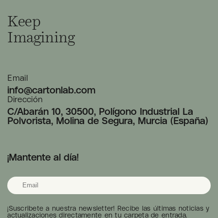
Keep
Imagining
Email
info@cartonlab.com
Dirección
C/Abarán 10, 30500, Polígono Industrial La
Polvorista, Molina de Segura, Murcia (España)
¡Mantente al día!
¡Suscribete a nuestra newsletter! Recibe las últimas noticias y
actualizaciones directamente en tu carpeta de entrada.