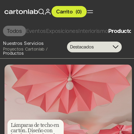
Carrito
(
0
)
Todos
Eventos
Exposiciones
Interiorismo
Producto
Nuestros Servicios
Destacados
Proyectos Cartonlab /
Productos
Lámparas de techo en
cartón. Diseño con