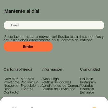
¡Mantente al día!
¡Suscribete a nuestra newsletter! Recibe las últimas noticias y
actualizaciones directamente en tu carpeta de entrada.
Cartonlab
Tienda
Información
Comunidad
Servicios
Muebles
Aviso Legal
Linkedin
Proyectos
Decoración
Política de cookies
Instagram
Nosotros
Exposiciones
Condiciones de Compra
Youtube
Blog
Eventos
Política de Privacidad
Pinterest
Contacto
Behance