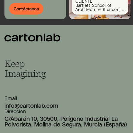
CLIENTE
Bartlett School of
Contáctanos
Architecture. (London) .
Centro Puertas de
Castilla. (Murcia)
Keep
Imagining
Email
info@cartonlab.com
Dirección
C/Abarán 10, 30500, Polígono Industrial La
Polvorista, Molina de Segura, Murcia (España)