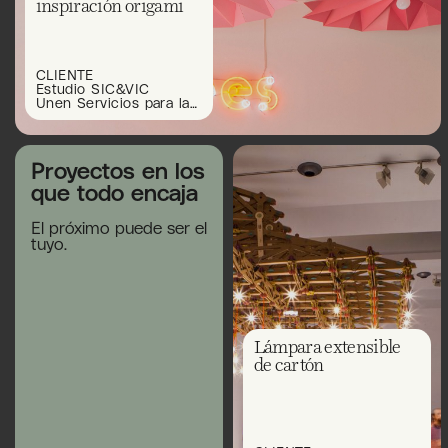
inspiración origami
CLIENTE
Estudio SIC&VIC
Unen Servicios para la
Arquitectura
Proyectos en los
que todo encaja
El próximo puede ser el
tuyo.
Lámpara extensible
de cartón