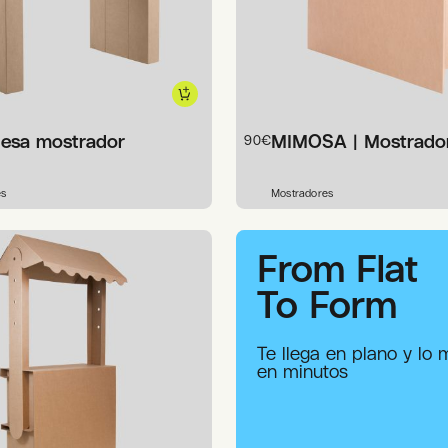
Mesa mostrador
MIMOSA | Mostrador
90
€
es
Mostradores
From Flat
To Form
Te llega en plano y lo
en minutos