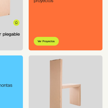
proyectos
 plegable
Ver Proyectos
 montas