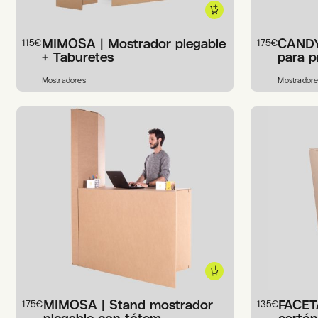
MIMOSA | Mostrador plegable
CANDY
115
€
175
€
+ Taburetes
para 
Mostradores
Mostradore
MIMOSA | Stand mostrador
FACET
175
€
135
€