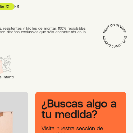
ES
ito
(
0
)
 resistentes y fáciles de montar. 100% reciclables
son diseños exclusivos que sólo encontrarás en la
 Infantil
¿Buscas algo a
tu medida?
Visita nuestra sección de