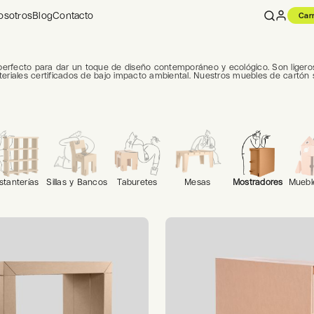
osotros
Blog
Contacto
Carr
 perfecto para dar un toque de diseño contemporáneo y ecológico. Son ligeros,
eriales certificados de bajo impacto ambiental. Nuestros muebles de cartón 
stanterías
Sillas y Bancos
Taburetes
Mesas
Mostradores
Mueble