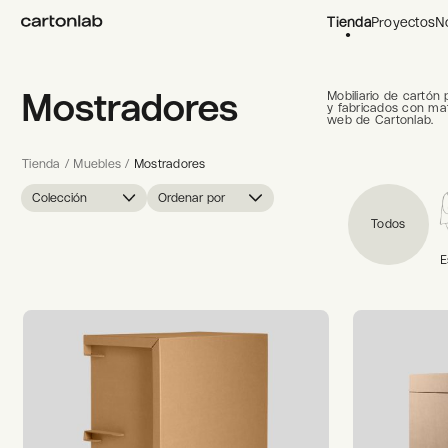
Tienda
Proyectos
N
Mostradores
Mobiliario de cartón
y fabricados con mat
web de Cartonlab.
Tienda
/
Muebles
/
Mostradores
Colección
Ordenar por
Todos
E