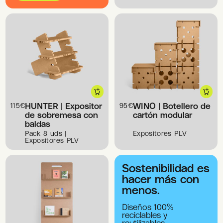
HUNTER | Expositor
WINO | Botellero de
115
€
95
€
de sobremesa con
cartón modular
baldas
Pack 8 uds |
Expositores PLV
Expositores PLV
Sostenibilidad es
hacer más con
menos.
Diseños 100%
reciclables y
reutilizables.