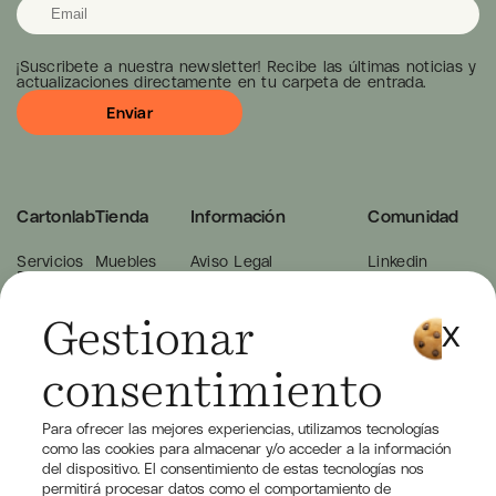
¡Suscribete a nuestra newsletter! Recibe las últimas noticias y
actualizaciones directamente en tu carpeta de entrada.
Cartonlab
Tienda
Información
Comunidad
Servicios
Muebles
Aviso Legal
Linkedin
Proyectos
Decoración
Política de cookies
Instagram
Nosotros
Exposiciones
Condiciones de Compra
Youtube
Blog
Eventos
Política de Privacidad
Pinterest
Contacto
Behance
Gestionar
consentimiento
Para ofrecer las mejores experiencias, utilizamos tecnologías
como las cookies para almacenar y/o acceder a la información
del dispositivo. El consentimiento de estas tecnologías nos
permitirá procesar datos como el comportamiento de