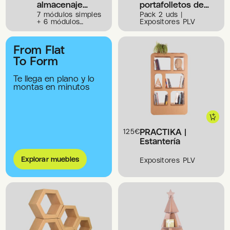
almacenaje
portafolletos de
polivalentes
cartón
7 módulos simples
Pack 2 uds |
+ 6 módulos
Expositores PLV
dobles |
Expositores PLV
From Flat
To Form
Te llega en plano y lo
montas en minutos
PRACTIKA |
125
€
Estantería
Explorar muebles
Expositores PLV