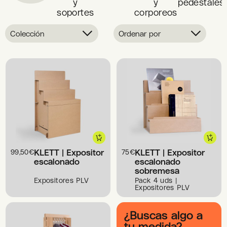
y
y
pedestales
soportes
corporeos
Colección
Ordenar por
KLETT | Expositor
KLETT | Expositor
99,50
€
75
€
escalonado
escalonado
sobremesa
Expositores PLV
Pack 4 uds |
Expositores PLV
¿Buscas algo a
tu medida?