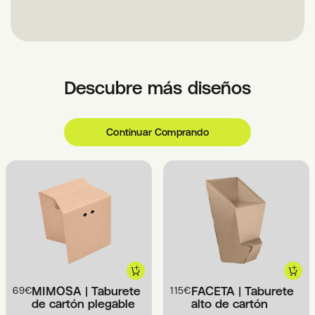
¿Cómo personalizar
tus productos?
Descubre más diseños
1
Elige la opción
'Impresión'
Continuar Comprando
Selecciona tu producto y la opción de impresión.
2
Añade al carrito
Completa tu pedido y finaliza el proceso de
compra.
3
Recibe las plantillas
gráficas
MIMOSA | Taburete
FACETA | Taburete
69
€
115
€
de cartón plegable
alto de cartón
Te enviaremos por email las plantillas y toda la