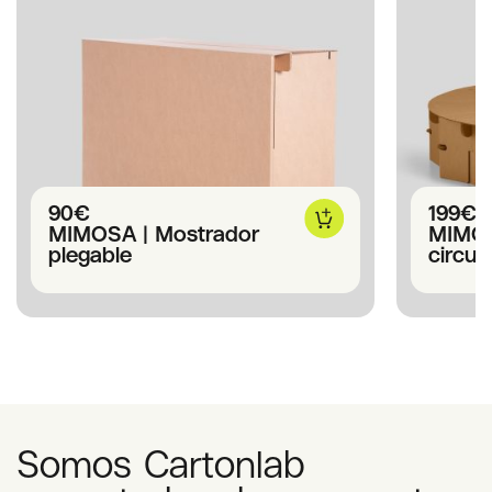
90
€
199
€
MIMOSA | Mostrador
MIMOS
plegable
circula
Somos Cartonlab