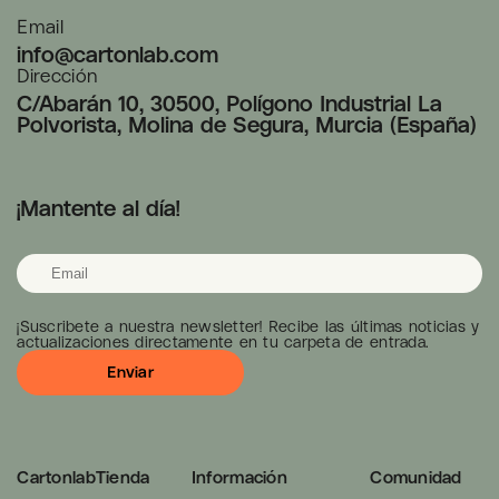
Email
info@cartonlab.com
Dirección
C/Abarán 10, 30500, Polígono Industrial La
Polvorista, Molina de Segura, Murcia (España)
¡Mantente al día!
¡Suscribete a nuestra newsletter! Recibe las últimas noticias y
actualizaciones directamente en tu carpeta de entrada.
Cartonlab
Tienda
Información
Comunidad