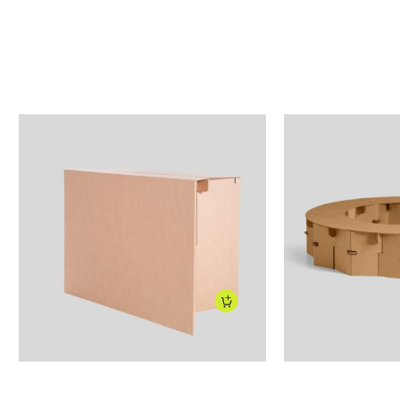
90
€
199
€