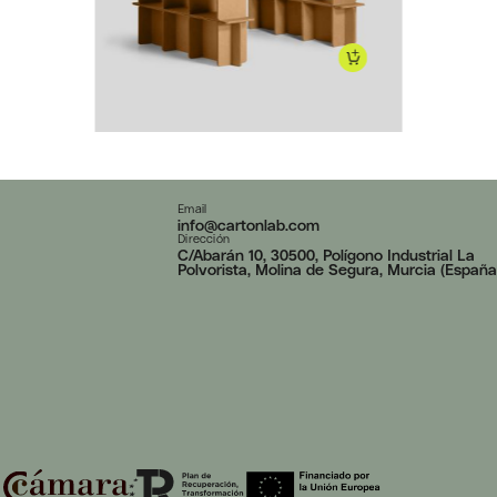
120
€
Email
info@cartonlab.com
Dirección
C/Abarán 10, 30500, Polígono Industrial La
Polvorista, Molina de Segura, Murcia (España