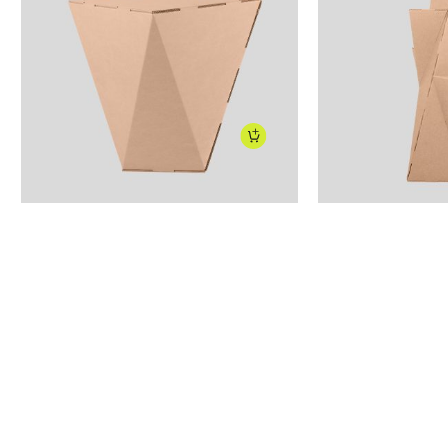
110
€
115,50
€