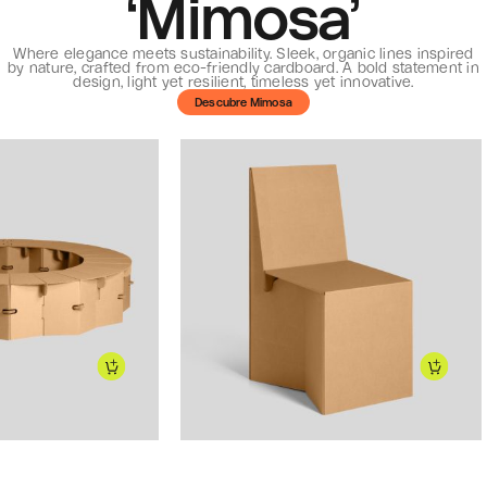
‘Mimosa’
Where elegance meets sustainability. Sleek, organic lines inspired
by nature, crafted from eco-friendly cardboard. A bold statement in
design, light yet resilient, timeless yet innovative.
Descubre Mimosa
135
€