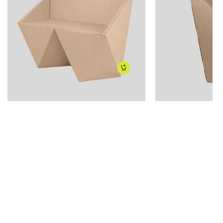
125
€
115
€