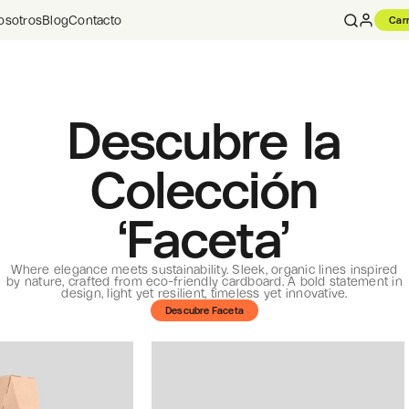
osotros
Blog
Contacto
Carr
Descubre la
Colección
‘Faceta’
Where elegance meets sustainability. Sleek, organic lines inspired
by nature, crafted from eco-friendly cardboard. A bold statement in
design, light yet resilient, timeless yet innovative.
Descubre Faceta