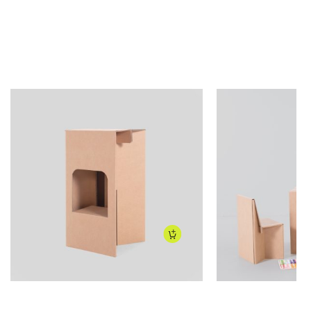
80
€
39,95
€