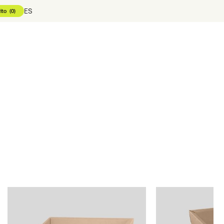
ES
ito
(
0
)