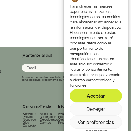
Para ofrecer las mejores
experiencias, utilizamos
tecnologías como las cookies
para almacenar y/o acceder a
la información del dispositivo.
El consentimiento de estas
tecnologías nos permitirá
procesar datos como el
comportamiento de
navegación o las
¡Mantente al día!
identificaciones únicas en
este sitio. No consentir o
retirar el consentimiento,
)
puede afectar negativamente
¡Suscribete a nuestra newsletter! Recibe las últimas noticias y
a ciertas características y
actualizaciones directamente en tu carpeta de entrada.
funciones.
Aceptar
Cartonlab
Tienda
Información
Comunidad
Denegar
Servicios
Muebles
Aviso Legal
Linkedin
Proyectos
Decoración
Política de cookies
Instagram
Nosotros
Exposiciones
Condiciones de Compra
Youtube
Ver preferencias
Blog
Eventos
Política de Privacidad
Pinterest
Contacto
Behance