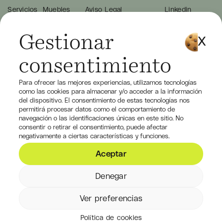
Servicios
Muebles
Aviso Legal
Linkedin
Proyectos
Decoración
Política de cookies
Instagram
Nosotros
Exposiciones
Condiciones de Compra
Youtube
Blog
Eventos
Política de Privacidad
Pinterest
Gestionar
Contacto
Behance
consentimiento
Para ofrecer las mejores experiencias, utilizamos tecnologías
como las cookies para almacenar y/o acceder a la información
del dispositivo. El consentimiento de estas tecnologías nos
permitirá procesar datos como el comportamiento de
navegación o las identificaciones únicas en este sitio. No
consentir o retirar el consentimiento, puede afectar
negativamente a ciertas características y funciones.
Aceptar
Denegar
Ver preferencias
Política de cookies