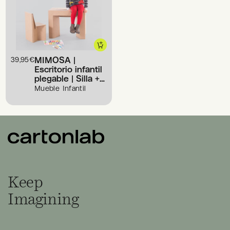
MIMOSA |
39,95
€
Escritorio infantil
plegable | Silla +
Mesa (2 tamaños)
Mueble Infantil
Keep
Imagining