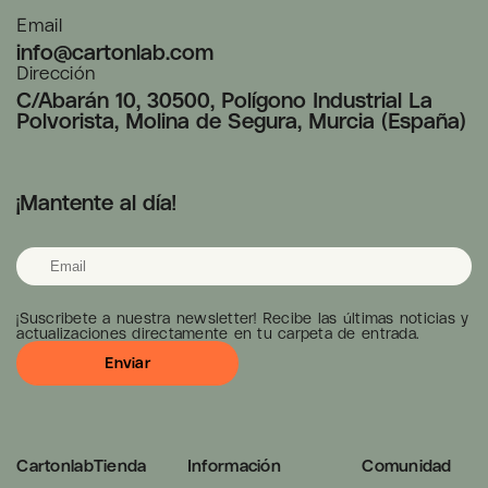
Email
info@cartonlab.com
Dirección
C/Abarán 10, 30500, Polígono Industrial La
Polvorista, Molina de Segura, Murcia (España)
¡Mantente al día!
¡Suscribete a nuestra newsletter! Recibe las últimas noticias y
actualizaciones directamente en tu carpeta de entrada.
Cartonlab
Tienda
Información
Comunidad