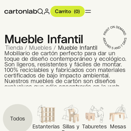
Carrito
(
0
)
Mueble Infantil
Tienda
/
Muebles
/
Mueble Infantil
Mobiliario de cartón perfecto para dar un
toque de diseño contemporáneo y ecológico.
Son ligeros, resistentes y fáciles de montar.
100% reciclables y fabricados con materiales
certificados de bajo impacto ambiental.
Nuestros muebles de cartón son diseños
exclusivos que sólo encontrarás en la web
de Cartonlab.
Todos
Estanterías
Sillas y
Taburetes
Mesas