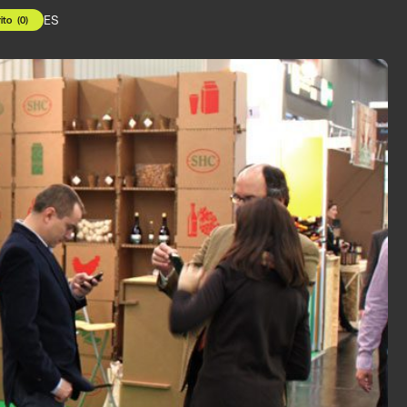
ES
ito
(
0
)