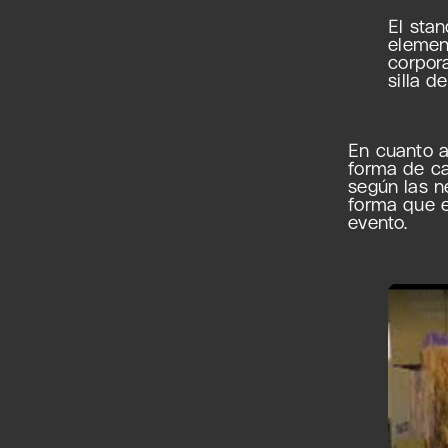
El sta
elemen
corpora
silla d
En cuanto 
forma de ca
según las n
forma que e
evento.