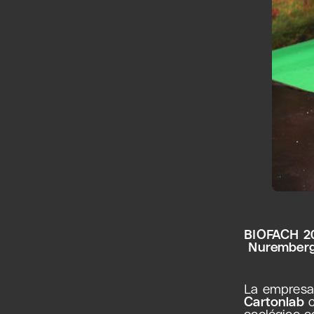
BIOFACH 2
Nurember
La empresa
Cartonlab
c
ecológico c