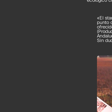
«El st
punto 
ofrecid
(Produ
Andalu
Sin dud