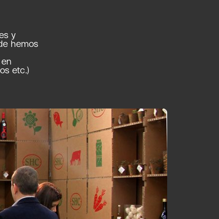
es y
nde hemos
 en
s etc.)