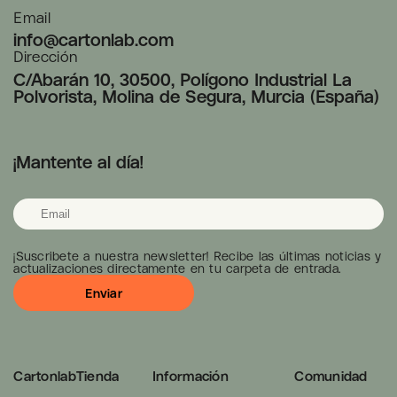
Email
info@cartonlab.com
Dirección
C/Abarán 10, 30500, Polígono Industrial La
Polvorista, Molina de Segura, Murcia (España)
¡Mantente al día!
¡Suscribete a nuestra newsletter! Recibe las últimas noticias y
actualizaciones directamente en tu carpeta de entrada.
Cartonlab
Tienda
Información
Comunidad