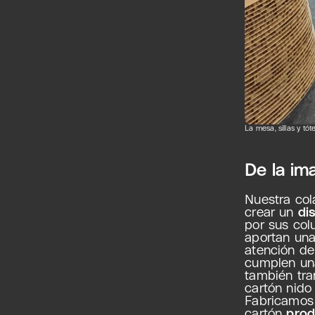
La mesa, sillas y tó
De la im
Nuestra col
crear un
di
por sus col
aportan un
atención de
cumplen una
también tra
cartón nid
Fabricamos 
cartón
prod