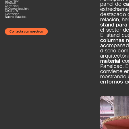
Cartonlab
panel de
ca
MONTAJE
Cartonlab
estrechame
111Comunicación
IMÁGENES
destacado
(Cartonlab)
Nacho Bautista
relación, h
stand para
el sector de
Contacta con nosotros
El stand cu
columnas 
acompañad
diseño comb
arquitectóni
material
com
Panelpac. E
convierte e
mostrando 
entornos ex