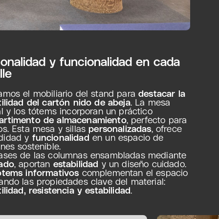
onalidad y funcionalidad en cada
lle
amos el mobiliario del stand para
destacar la
tilidad del cartón nido de abeja
. La mesa
al y los tótems incorporan un práctico
rtimento de almacenamiento
, perfecto para
os. Esta mesa y sillas
personalizadas
, ofrece
didad y
funcionalidad
en un espacio de
nes sostenible.
ases de las columnas ensambladas mediante
ado
, aportan
estabilidad
y un diseño cuidado.
ótems informativos
complementan el espacio
ando las propiedades clave del material:
ilidad, resistencia y estabilidad
.