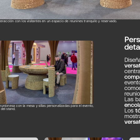
interacción con los visitantes en un espacio de reunines tranquilo y reservado.
Pers
deta
Diseñ
versa
centr
compa
event
como
reunio
Las b
encol
eunionesa con la mesa y sillas personalizadas para el evento,
 del stand.
Los
t
mostr
versat