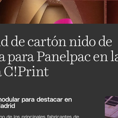
d de cartón nido de
a para Panelpac en l
a C!Print
odular para destacar en
Madrid
uno de los principales fabricantes de