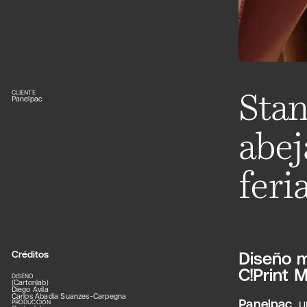
CLIENTE
Stan
Panelpac
abej
feri
Créditos
Diseño m
C!Print 
DISEÑO
(Cartonlab)
Diego Ávila
Carlos Abadía Suanzes-Carpegna
Panelpac
, 
PRODUCCIÓN