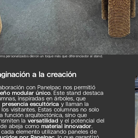
tems personalizados dieron un toque más que diferenciador al stand.
aginación a la creación
aboración con Panelpac nos permitió
seño modular único
. Este stand destaca
umnas, inspiradas en árboles, que
a
presencia escultórica
y llaman la
 los visitantes. Estas columnas no solo
 función arquitectónica, sino que
nsmiten la
versatilidad
y el potencial del
o de abeja como
material innovador
.
cada elemento utilizando paneles de
ucidos por Panelpac
, lo que garantizó