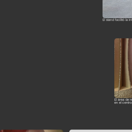
El stand facilitó la 
El área de r
en el centro