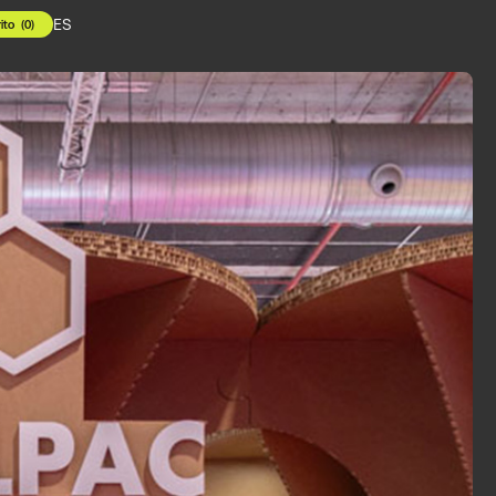
ES
ito
(
0
)