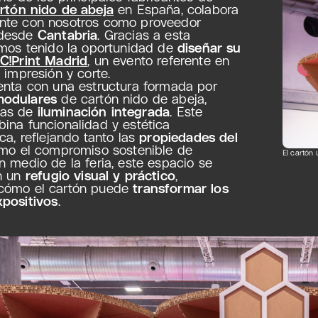
rtón nido de abeja
en España, colabora
nte con nosotros como proveedor
 desde
Cantabria
. Gracias a esta
emos tenido la oportunidad de
diseñar su
C!Print Madrid
, un evento referente en
 impresión y corte.
enta con una estructura formada por
modulares
de cartón nido de abeja,
as de
iluminación integrada
. Este
ina funcionalidad y estética
ca, reflejando tanto las
propiedades del
o el compromiso sostenible de
El cartón
n medio de la feria, este espacio se
n un
refugio visual y práctico
,
cómo el cartón puede
transformar los
positivos
.