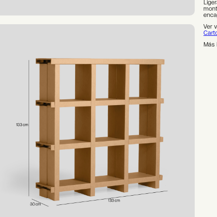
Liger
mont
encaj
Ver 
Cart
Más 
Alter