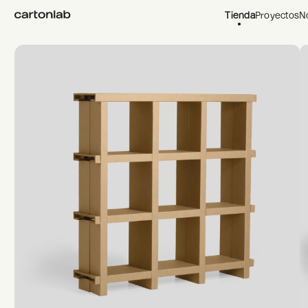
Tienda
Proyectos
N
Home Tienda
/
Eventos
/
Muebles para eventos
/
Ohm