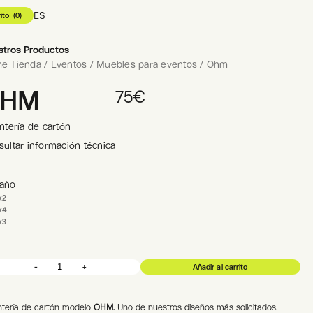
ES
ito
(
0
)
75
€
Añadir al carrito
stros Productos
e Tienda
/
Eventos
/
Muebles para eventos
/
Ohm
OHM
75
€
ntería de cartón
ultar información técnica
año
x2
x4
x3
-
+
Añadir al carrito
OHM
|
Estantería
de
cartón
cantidad
ntería de cartón modelo
OHM.
Uno de nuestros diseños más solicitados.