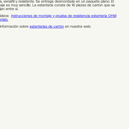
a, versátil y resistente. Se entrega desmontada en un paquete plano. El
aje es muy sencillo. La estantería consta de 16 piezas de cartón que se
an entre sí.
vídeos:
instrucciones de montaje y prueba de resistencia estantería OHM
onlab.
información sobre
estanterías de cartón
en nuestra web.
native: