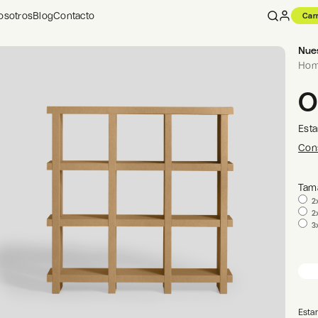
osotros
Blog
Contacto
Carr
-
+
Opciones
Nue
Hom
Esta
Cons
Tam
2
2
3
Esta