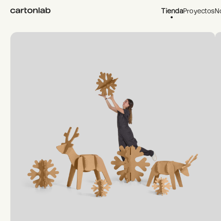
Tienda
Proyectos
N
Home Tienda
/
Decoración
/
Decoración de Navidad
/
Noel