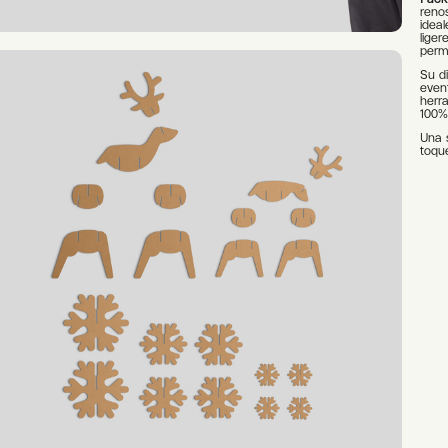
reno
idea
liger
permi
Su d
event
herra
100% 
Una 
toqu
Alter