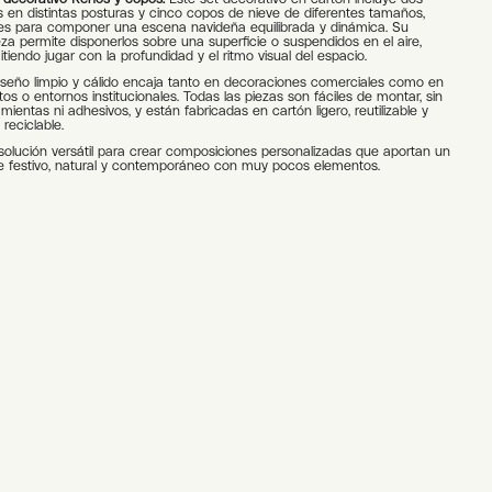
nieve
s en distintas posturas y cinco copos de nieve de diferentes tamaños,
cantidad
les para componer una escena navideña equilibrada y dinámica. Su
eza permite disponerlos sobre una superficie o suspendidos en el aire,
tiendo jugar con la profundidad y el ritmo visual del espacio.
iseño limpio y cálido encaja tanto en decoraciones comerciales como en
os o entornos institucionales. Todas las piezas son fáciles de montar, sin
mientas ni adhesivos, y están fabricadas en cartón ligero, reutilizable y
reciclable.
solución versátil para crear composiciones personalizadas que aportan un
e festivo, natural y contemporáneo con muy pocos elementos.
native: