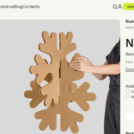
osotros
Blog
Contacto
Carr
1
-
+
Opciones
Nue
Hom
N
Ren
Pack 
Cons
Aca
Kr
B
Pack