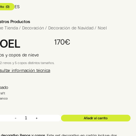
ES
ito
(
0
)
70
€
Añadir al carrito
stros Productos
e Tienda
/
Decoración
/
Decoración de Navidad
/
Noel
OEL
170
€
os y copos de nieve
2 renos y 5 copos distintos tamaños.
ultar información técnica
bado
aft
lanco
-
+
Añadir al carrito
NOEL
|
Renos
y
copos
de
 decorativo Renos y copos.
Este set decorativo en cartón incluye dos